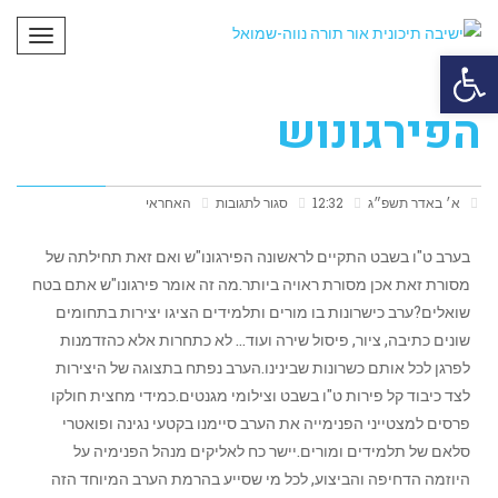
תפריט
פתח סרגל נגישות
הפירגונוש
א׳ באדר תשפ״ג
12:32
סגור לתגובות
האחראי
בערב ט"ו בשבט התקיים לראשונה הפירגונו"ש ואם זאת תחילתה של
מסורת זאת אכן מסורת ראויה ביותר.מה זה אומר פירגונו"ש אתם בטח
שואלים?ערב כישרונות בו מורים ותלמידים הציגו יצירות בתחומים
שונים כתיבה, ציור, פיסול שירה ועוד… לא כתחרות אלא כהזדמנות
לפרגן לכל אותם כשרונות שבינינו.הערב נפתח בתצוגה של היצירות
לצד כיבוד קל פירות ט"ו בשבט וצילומי מגנטים.כמידי מחצית חולקו
פרסים למצטייני הפנימייה את הערב סיימנו בקטעי נגינה ופואטרי
סלאם של תלמידים ומורים.יישר
כח לאליקים מנהל הפנימיה על
היוזמה הדחיפה והביצוע, לכל מי שסייע בהרמת הערב המיוחד הזה