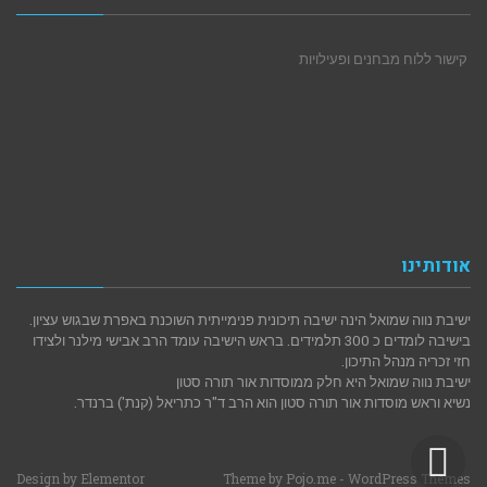
קישור ללוח מבחנים ופעילויות
אודותינו
ישיבת נווה שמואל הינה ישיבה תיכונית פנימייתית השוכנת באפרת שבגוש עציון.
בישיבה לומדים כ 300 תלמידים. בראש הישיבה עומד הרב אבישי מילנר ולצידו
חזי זכריה מנהל התיכון.
ישיבת נווה שמואל היא חלק ממוסדות אור תורה סטון
נשיא וראש מוסדות אור תורה סטון הוא הרב ד"ר כתריאל (קנת') ברנדר.
גלילה
Design by
Elementor
Theme by
Pojo.me
- WordPress Themes