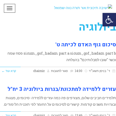
תפריט
פתח סרגל נגישות
ביולוגיה
סיכום גוף האדם לכיתה ט'
sicum_gof_hadam part a sicum_gof_hadam part b פסח שמח
וכשר "שובו לסבלותיכם!" בהצלחה
על
ד׳ בניסן תשע״ד
14:00
סגור לתגובות
chaimiz
קרא עוד ←
סיכום
גוף
עזרים ללמידה למתכונת/בגרות ביולוגיה 3 יח"ל
האדם
תלמידים חביבים שלום, מצורפים פה כמה עזרים ללמידה- סיכומים, מצגות
לכיתה
ובגרויות משנים קודמות. קישורים לסיכומים על החומר לפי תוכנית הלימודים.
ט'
על
ד׳ בניסן תשע״ד
13:46
סגור לתגובות
chaimiz
קרא עוד ←