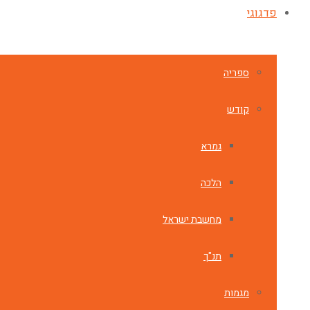
פדגוגי
ספריה
קודש
גמרא
הלכה
מחשבת ישראל
תנ"ך
מגמות