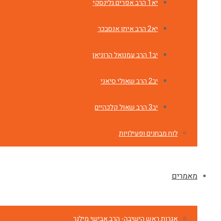
יא1 הרב אפרים גלינסקי
יא2 הרב איתן אנסבכר
יב1 הרב עמנואל הרוניאן
יב2 הרב שאולי סיאני
יב3 הרב שאול קלכהיים
לוח מבחנים ופעילויות
מאמרים
אגרות ראש הישיבה- הרב אבישי מילנר