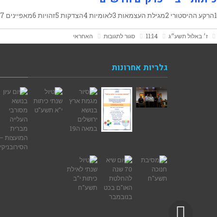
אזרחות
1הרקע ההיסטורי 2מגילת העצמאות 3לאומיות 4הצדקות 5זהויות 6מאפיינים 7מיעוטים 8מדינת העם היהודי 9תפיסות דמוקרטיות
על
ז׳ באלול תשע״ג
11:14
סגור לתגובות
האחראי
כיתות
י"ב
גלריות אחרונות
–
פרקים
חדשים
גלילה