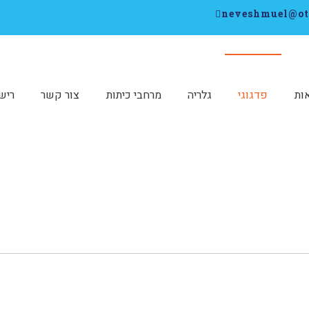
ות
פדגוגי
גלריה
מרחבי כיתות
צור קשר
ריש