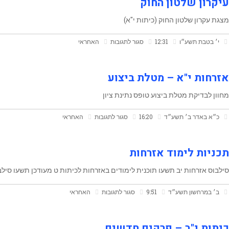
עיקרון שלטון החוק
באזרחות
מצגת עקרון שלטון החוק (כיתות י"א)
על
י׳ בטבת תשע״ו
12:31
סגור לתגובות
האחראי
עיקרון
שלטון
אזרחות י"א – מטלת ביצוע
החוק
מחוון לבדיקת מטלת ביצוע טופס נתינת ציון
על
כ״א באדר ב׳ תשע״ד
16:20
סגור לתגובות
האחראי
אזרחות
י"א
תכניות לימוד אזרחות
–
סילבוס אזרחות יב תשעו תוכנית לימודים באזרחות לכיתות ט מעודכן תשעו סילב
מטלת
על
ב׳ במרחשון תשע״ד
9:51
סגור לתגובות
האחראי
ביצוע
תכניות
לימוד
כיתות י"ב – פרקים חדשים