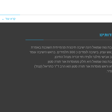
קרא עוד ←
דותינו
בת נווה שמואל הינה ישיבה תיכונית פנימייתית השוכנת באפרת
שבגוש עציון. בישיבה לומדים כ 300 תלמידים. בראש הישיבה עומד
 אבישי מילנר ולצידו חזי זכריה מנהל התיכון.
בת נווה שמואל היא חלק ממוסדות אור תורה סטון
א וראש מוסדות אור תורה סטון הוא הרב ד"ר כתריאל (קנת')
דר.