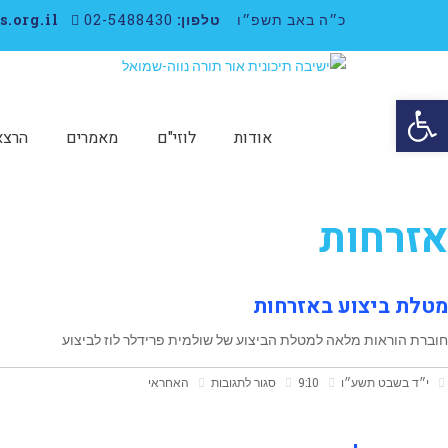
כ״ה באב תשפ״ו
טלפון:
02-5488430
neveshmuel@ots.org.il
פתח סרגל נגישות
אודות
לוזי"ם
מאמרים
הרצא
אזרחות
מטלת ביצוע באזרחות
חוברת הוראות מלאה למטלת הביצוע של שולמית פרידלר לוז לביצוע
על
י״ד בשבט תשע״ו
9:10
סגור לתגובות
האחראי
מטלת
ביצוע