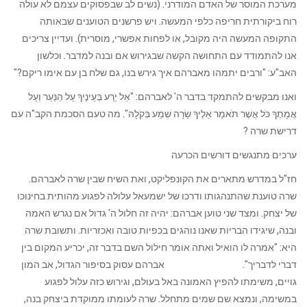
מערכת המוסר של האדם המודרני. (נשים לב שבפסוקים עצמם לא עולה
רוח ביקורתית חריפה כלפי המעשה. ויש פרשנים הטוענים שבאותה
התקופה המעשה היה מקובל, או לפחות אפשרי, מוסרית). ועדיין צריכים
אנו להתמודד עם התחושה הקשה שבגירוש אם ובנה למדבר. וכלשון
האב"ע: "ורבים יתמהו מאברהם איך גירש בנו, גם שלח בן עם אימו ריקם?"
ואנו מבקשים להתמקד בדבר ה' לאברהם: "אַל יֵרַע בְּעֵינֶיךָ עַל הַנַּעַר וְעַל
אֲמָתֶךָ כֹּל אֲשֶׁר תֹּאמַר אֵלֶיךָ שָׂרָה שְׁמַע בְּקֹלָהּ". מה טעם הסכמת הקב"ה עם
דרישת שרה ?
ערכים מתנגשים דורשים הכרעה
חז"ל במדרש מתארים את הקונפליקט, ואת השיח שבין שרה לאברהם.
שרה טוענת שהתנהגותו ודרכו של ישמעאל עלולה לפגוע מהותית בחינוכו
של יצחק. ומצד שני טוען אברהם: יהיה זה חלול ה' גדול אם נגרש האמה
ובנה, שיגידו הבריות שאנו נוהגים בכפיות טובה ואכזריות. ותשובת שרה
היא: "אמרה לו הואיל ואתה אומר חילול השם בדבר זה, יכריע המקום בין
דברי לדבריך". אברהם עסוק בסיפור הגדול, אב המון
גויים, משימתו להפיץ האמונה באל בעולם, וגירוש כזה עלול לפגוע
במשימה, ונמצא שם שמים מתחלל. שרה לעומתו ממוקדת ביצחק בנה,