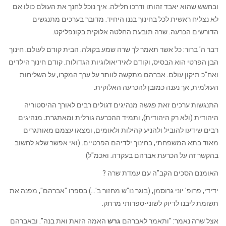
ובחשש שהוא יאבד זהותו ודרכו חלילה. איך נוכל לחנך את העולם כולו אם
לא נצליח ראשית לכל בחינוך בננו היחיד. מדובר בערכים מתנגשים
הדורשים הכרעה. שרה תובעת החלטה אלוקית בקונפליקט.
דבר ה' ברור: כל אשר תאמר לך שרה שמע בקולה. הבית קודם לעולם. חינוך
הבן הפרטי הוא הבסיס, וקודם לאידיאולוגיות הגדולות. קודם חינוך הילדים
ואח"כ תיקון עולם. אברהם מתקשה לוותר על ערך המַקרו, על השליחות
העולמית, אך נענה כמובן להכרעה האלוקית.
התנגשות ערכים זאת פגשה מנהיגים דגולים רבים לאורך ההיסטוריה
היהודית (ולא רק היהודית), ותמיד ההכרעה גורלית ומאתגרת. מנהיגים
רבים שידעו להוביל ולהניע קהילות ולאומים, ומצאו עצמם מאותגרים
מאוד בתא המשפחתי, בחינוך ילדיהם הפרטיים. (ואי אפשר שלא לחשוב
בהקשר זה על הכרעת אברהם בעקדה. ואכמ"ל)
האומנם הסכים הקב"ה עם עמדת שרה ?
ידידי, פרופ' יוני גרוסמן, (בוגר נו"ש מחזור ב'…) בספרו "אברהם", מפנה את
תשומת ליבנו לדיוק לשוני-ספרותי מרתק.
אצל שרה נאמר: "ותאמר לאברהם
גרש
האמה הזאת ואת בנה". ובאברהם