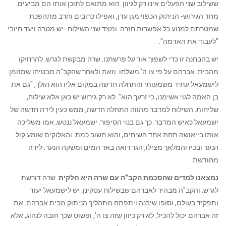
ששילוב שני הפעלים אינו רק לגיוון. הוא מתואם לתוכן אותו הם מביעים.
מחד הגירוש- הניתוק הכפוי מגן עדן, ואפילו כרובים וחרב מתהפכת
שמטרתם למנוע כל אפשרות חזרה. ומצד שני השילוח- יש מטרה ויעד חיובי
"לעבוד את האדמה".
יש בהבחנה זו כדי לשפוך אור על פרשתנו. שרה מבקשת לגרש. להרחיקו
מהבית. אברהם על פי צו ה' משלחו. וזאת ולאחר שהקב"ה מבטיחו שמזומן
לישמעאל עתיד משמעותי והתחלה חדשה במקום אליו הוא הולך, "גם את
בן האמה לגוי אשימנו, כי זרעך הוא". לא רק גירוש יש כאן אלא שילוח,
שליחות. השילוח למדבר מהווה התחלה חדשה, ממש כעין לידה חדשה של
ישמעאל כאיש המדבר. כך גם בנוי הסיפור. ישמעאל ננטש, אמו משליכה
אותו בייאושה תחת אחד השיחים, והוא חשוב כמת. והאלוקים שומע קול
הנער ובכיו והמלאך מצילו, הגר רואה באר המים ומשקה הנער. לידה
מחודשת.
נמצאנו למדים שהסכמת הקב"ה עם שרה היא חלקית
. שרה דורשת
לגרש. והקב"ה מבהיר לאברהם שבשילוח עסקינן. יש לישמעאל יעוד
ותפקיד בעולם, וסופו שיבנה ויתפתח מתהליך הניתוק מבית אברהם. את
זה אברהם יכול להכיל. לא רק כיוון שזה צו ה', ופשוט שכך חובה לנהוג, אלא