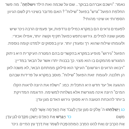
נאמר: "וישכם אברהם בבוקר… שם על שכמה ואת הילד
וישלחֶהַ
". מה פשר
החלפת הפועל "גרש" בפועל "שילוח" ? האם מדובר בשינוי רק לשם הגיוון
הספרותי או שינוי מהותי?
לפעמים נראים הם במקרא כמילים נרדפות, אך פעמים הרבה ניכר שיש
מטען שונה למילים. גירוש נתפש כפועל תקיף וקשה יותר, אפילו אכזרי.
ולעומתו שילוח שהוא רך ומעודן יותר. עיון בפסוקים ילמדנו קומה נוספת.
הפועל "גירוש" מופיע במקרא בהקשרים בהם המטרה העיקרית היא ניתוק
המגורש מהמקום בו הוא מצוי. כך בבנות יתרו אשר על הבאר במדיין:
"ויבואו הרועים ויגרשום" העיקר הוא סילוקן ממתחם הבאר, לא משנה לאן
הן תלכנה. לעומת זאת הפועל "שילוח". מוסב במקרא על פרידות שבהם
ההגעה אל יעד חדש היא התכלית. כמו: "וישלח את היונה לראות הקלו
המים" היונה אינה מגורשת אלא נשלחת למשימה. הדוגמה המדויקת
ביותר להוכחת הטענה היא פסוקי גירוש האדם מגן עדן:
כג
וַי
ְשַׁלְּחֵהוּ
ה' אֱלֹקים מִגַּן עֵדֶן לַעֲבֹד אֶת הָאֲדָמָה אֲשֶׁר לֻקַּח
מִשָּׁם
כד
ו
ַיְגָרֶשׁ
אֶת הָאָדָם וַיַּשְׁכֵּן מִקֶּדֶם לְגַן עֵדֶן
אֶת הַכְּרֻבִים וְאֵת לַהַט הַחֶרֶב הַמִּתְהַפֶּכֶת לִשְׁמֹר אֶת דֶּרֶךְ עֵץ הַחַיִּים. ניכר