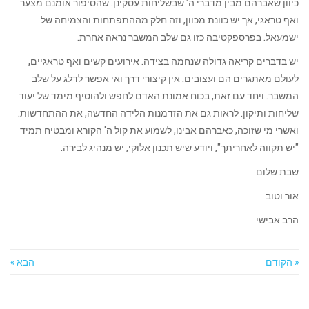
כיוון שאברהם מבין מדברי ה' שבשליחות עסקינן. שהסיפור אומנם מצער
ואף טראגי, אך יש כוונת מכוון, וזה חלק מההתפתחות והצמיחה של
ישמעאל. בפרספקטיבה כזו גם שלב המשבר נראה אחרת.
יש בדברים קריאה גדולה שנחמה בצידה. אירועים קשים ואף טראגיים,
לעולם מאתגרים הם ועצובים. אין קיצורי דרך ואי אפשר לדלג על שלב
המשבר. ויחד עם זאת, בכוח אמונת האדם לחפש ולהוסיף מימד של יעוד
שליחות ותיקון. לראות גם את הזדמנות הלידה החדשה, את ההתחדשות.
ואשרי מי שזוכה, כאברהם אבינו, לשמוע את קול ה' הקורא ומבטיח תמיד
"יש תקווה לאחריתך", ויודע שיש תכנון אלוקי, יש מנהיג לבירה.
שבת שלום
אור וטוב
הרב אבישי
« הקודם
הבא »