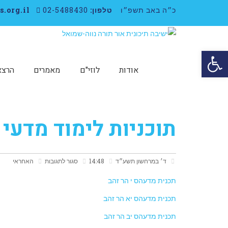
כ״ה באב תשפ״ו
טלפון:
02-5488430
neveshmuel@ots.org.il
פתח סרגל נגישות
אודות
לוזי"ם
מאמרים
הרצא
תוכניות לימוד מדעי
ד׳ במרחשון תשע״ד
14:48
סגור לתגובות
האחראי
תכנית מדעהס י הר זהב
תכנית מדעהס יא הר זהב
תכנית מדעהס יב הר זהב