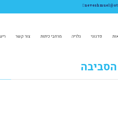
ות
פדגוגי
גלריה
מרחבי כיתות
צור קשר
ריש
 הסביבה