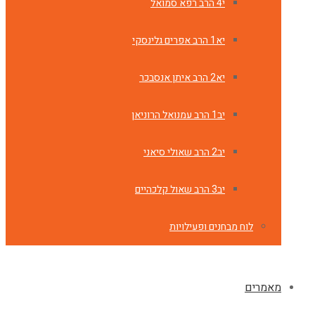
י4 הרב רפא סמואל
יא1 הרב אפרים גלינסקי
יא2 הרב איתן אנסבכר
יב1 הרב עמנואל הרוניאן
יב2 הרב שאולי סיאני
יב3 הרב שאול קלכהיים
לוח מבחנים ופעילויות
מאמרים