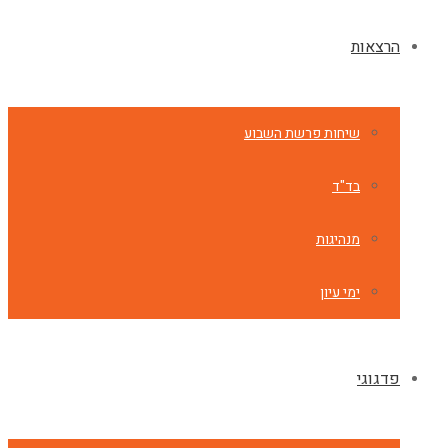
הרצאות
שיחות פרשת השבוע
בד"ד
מנהיגות
ימי עיון
פדגוגי