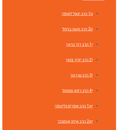
ט1 הרב יגאל לאופר
ט2 הרב משה בוימל
י1 הרב דוד בראז
י2 הרב יקיר צגאי
י3 הרב ערן גור
י4 הרב רפא סמואל
יא1 הרב אפרים גלינסקי
יא2 הרב איתן אנסבכר