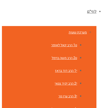
לוזי"ם
מערכת שעות
ט1 הרב יגאל לאופר
ט2 הרב משה בוימל
י1 הרב דוד בראז
י2 הרב יקיר צגאי
י3 הרב ערן גור