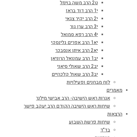
ט2 הרב משה בוימל
י1 הרב דוד בראז
י2 הרב יקיר צגאי
י3 הרב ערן גור
י4 הרב רפא סמואל
יא1 הרב אפרים גלינסקי
יא2 הרב איתן אנסבכר
יב1 הרב עמנואל הרוניאן
יב2 הרב שאולי סיאני
יב3 הרב שאול קלכהיים
לוח מבחנים ופעילויות
מאמרים
אגרות ראש הישיבה- הרב אבישי מילנר
שיחות ראש הישיבה הקודם הרב יעקב פישר
הרצאות
שיחות פרשת השבוע
בד"ד