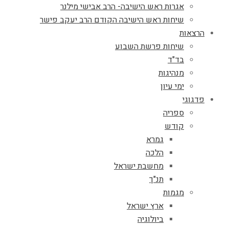
אגרות ראש הישיבה- הרב אבישי מילנר
שיחות ראש הישיבה הקודם הרב יעקב פישר
הרצאות
שיחות פרשת השבוע
בד"ד
מנהיגות
ימי עיון
פדגוגי
ספריה
קודש
גמרא
הלכה
מחשבת ישראל
תנ"ך
מגמות
ארץ ישראל
ביולוגיה