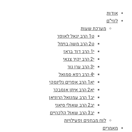
אודות
לוזי"ם
מערכת שעות
ט1 הרב יגאל לאופר
ט2 הרב משה בוימל
י1 הרב דוד בראז
י2 הרב יקיר צגאי
י3 הרב ערן גור
י4 הרב רפא סמואל
יא1 הרב אפרים גלינסקי
יא2 הרב איתן אנסבכר
יב1 הרב עמנואל הרוניאן
יב2 הרב שאולי סיאני
יב3 הרב שאול קלכהיים
לוח מבחנים ופעילויות
מאמרים