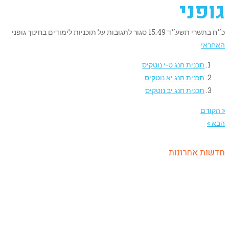
גופני
כ״ח בתשרי תשע״ד
15:49
סגור לתגובות
על תוכניות לימודים בחינוך גופני
האחראי
תכנית חנג ט-י נוטקיס
תכנית חנג יא נוטקיס
תכנית חנג יב נוטקיס
« הקודם
הבא »
חדשות אחרונות