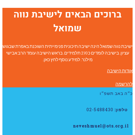
ברוכים הבאים לישיבת נווה
שמואל
ישיבת נווה שמואל הינה ישיבה תיכונית פנימייתית השוכנת באפרת שבגוש
עציון. בישיבה לומדים כ 270 תלמידים. בראש הישיבה עומד הרב אבישי
מילנר. למידע נוסף לחץ כאן.
אודות הישיבה
להרשמה
כ״ה באב תשפ״ו
טלפון:
02-5488430
neveshmuel@ots.org.il