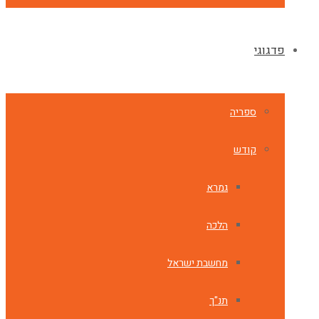
פדגוגי
ספריה
קודש
גמרא
הלכה
מחשבת ישראל
תנ"ך