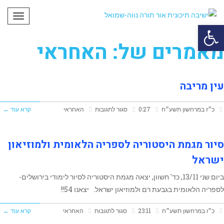
תפריט
פתח סרגל נגישות
מאמרים של: האחראי
עין מריבה
על
כ״ז במרחשון תשע״ח
0:27
סגור לתגובות
האחראי
קרא עוד ←
עין
מריבה
סיור מגמת היסטוריה לספריה הלאומית ולמוזיאון
ישראל
ביום שני 13/11, כד' חשוון, יצאה מגמת היסטוריה לסיור לימודי בירושלים-
לספריה הלאומית בגבעת רם ולמוזיאון ישראל. יצאנו 54!!
על
כ״ו במרחשון תשע״ח
23:11
סגור לתגובות
האחראי
קרא עוד ←