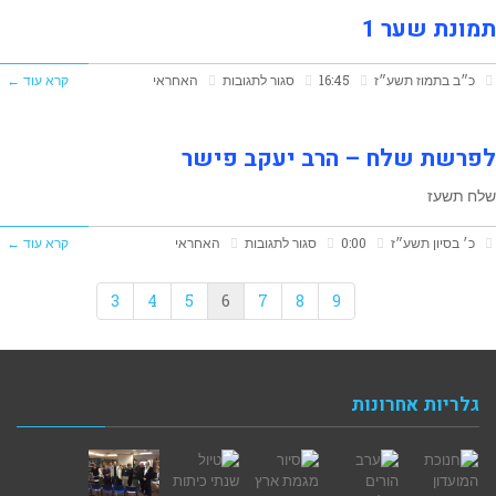
תמונת שער 1
על
כ״ב בתמוז תשע״ז
16:45
סגור לתגובות
האחראי
קרא עוד ←
תמונת
שער
לפרשת שלח – הרב יעקב פישר
1
שלח תשעז
על
כ׳ בסיון תשע״ז
0:00
סגור לתגובות
האחראי
קרא עוד ←
לפרשת
3
4
5
6
7
8
9
שלח
–
הרב
גלריות אחרונות
יעקב
פישר