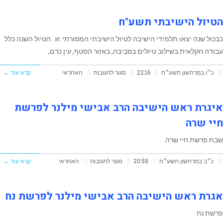
סיור
מגמת
הטיול הישיבתי תשע"ח
היסטוריה
כבכול שנה יצאו תלמידי הישיבה לטיול הישיבתי המסורתי 🚸. הטיול השנה כלל
לספריה
עבודה חקלאית בשילוב טיולים בסביבה, באזור הסטף, עין כרם,
הלאומית
על
כ״ו במרחשון תשע״ח
22:16
סגור לתגובות
האחראי
קרא עוד ←
ולמוזיאון
הטיול
ישראל
הישיבתי
איגרת ראש הישיבה הרב אבישי מילנר לפרשת
תשע"ח
חיי שרה
שבת פרשת חיי שרה
על
כ״ב במרחשון תשע״ח
20:58
סגור לתגובות
האחראי
קרא עוד ←
איגרת
ראש
אגרת ראש הישיבה הרב אבישי מילנר לפרשת נח
הישיבה
פרשת נח
הרב