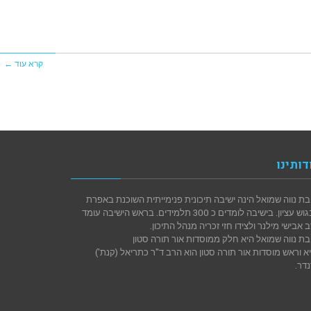
קרא עוד ←
דותינו
בת נווה שמואל הינה ישיבה תיכונית פנימייתית השוכנת באפרת
שבגוש עציון. בישיבה לומדים כ 300 תלמידים. בראש הישיבה עומד
 אבישי מילנר ולצידו חזי זכריה מנהל התיכון.
בת נווה שמואל היא חלק ממוסדות אור תורה סטון
א וראש מוסדות אור תורה סטון הוא הרב ד"ר כתריאל (קנת')
דר.