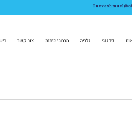
ות
פדגוגי
גלריה
מרחבי כיתות
צור קשר
ריש