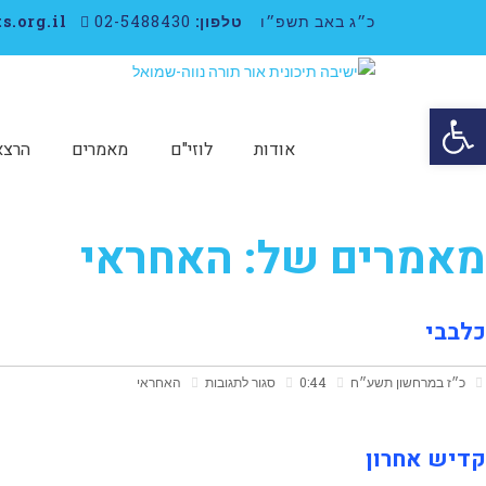
כ״ג באב תשפ״ו
טלפון:
02-5488430
neveshmuel@ots.org.il
פתח סרגל נגישות
אודות
לוזי"ם
מאמרים
הרצא
מאמרים של: האחראי
כלבבי
על
כ״ז במרחשון תשע״ח
0:44
סגור לתגובות
האחראי
כלבבי
קדיש אחרון