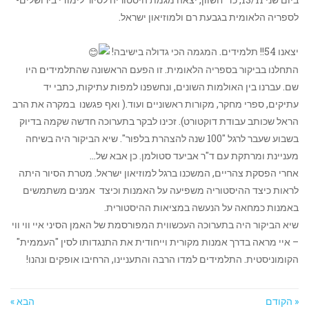
לספריה הלאומית בגבעת רם ולמוזיאון ישראל.
יצאנו 54!! תלמידים. המגמה הכי גדולה בישיבה!
התחלנו בביקור בספריה הלאומית. זו הפעם הראשונה שהתלמידים היו
שם. עברנו בין האולמות השונים, ונחשפנו למפות עתיקות, כתבי יד
עתיקים, ספרי מחקר, מקורות ראשוניים ועוד.( ואף פגשנו במקרה את הרב
הראל שכותב עבודת דוקטורט). זכינו לבקר בתערוכה חדשה שקמה בדיוק
בשבוע שעבר לרגל "100 שנה להצהרת בלפור". שיא הביקור היה בשיחה
מעניינת ומרתקת עם ד"ר אביעד סטולמן. כן אבא של…
אחרי הפסקת צהריים, המשכנו ברגל למוזיאון ישראל. מטרת הסיור היתה
לראות כיצד ההיסטוריה משפיעה על האמנות וכיצד אמנים משתמשים
באמנות כמחאה על הנעשה במציאות ההיסטורית.
שיא הביקור היה בתערוכה העכשווית המפורסמת של האמן הסיני איי ווי ווי
– איי מראה בדרך אמנות מקורית וייחודית את התנגדותו לסין "העממית"
הקומוניסטית. התלמידים למדו הרבה והתעניינו, הרחיבו אופקים ונהנו!
« הקודם
הבא »