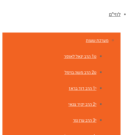
לוזי"ם
מערכת שעות
ט1 הרב יגאל לאופר
ט2 הרב משה בוימל
י1 הרב דוד בראז
י2 הרב יקיר צגאי
י3 הרב ערן גור