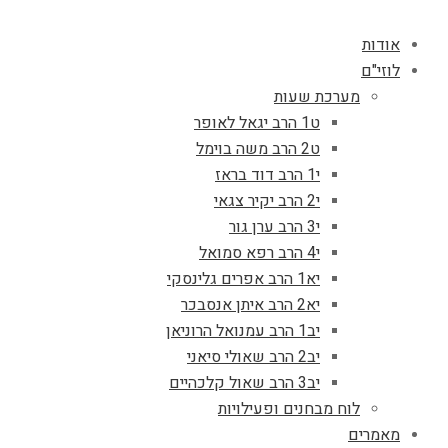
אודות
לוזי"ם
מערכת שעות
ט1 הרב יגאל לאופר
ט2 הרב משה בוימל
י1 הרב דוד בראז
י2 הרב יקיר צגאי
י3 הרב ערן גור
י4 הרב רפא סמואל
יא1 הרב אפרים גלינסקי
יא2 הרב איתן אנסבכר
יב1 הרב עמנואל הרוניאן
יב2 הרב שאולי סיאני
יב3 הרב שאול קלכהיים
לוח מבחנים ופעילויות
מאמרים