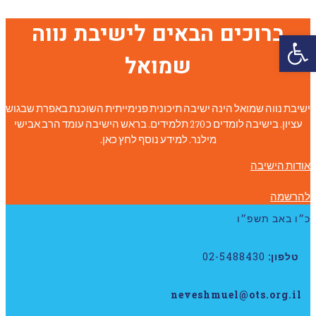
ברוכים הבאים לישיבת נווה
פתח סרגל נגישות
שמואל
ישיבת נווה שמואל הינה ישיבה תיכונית פנימייתית השוכנת באפרת שבגוש
עציון. בישיבה לומדים כ 270 תלמידים. בראש הישיבה עומד הרב אבישי
מילנר. למידע נוסף לחץ כאן.
אודות הישיבה
להרשמה
כ״ו באב תשפ״ו
טלפון:
02-5488430
neveshmuel@ots.org.il