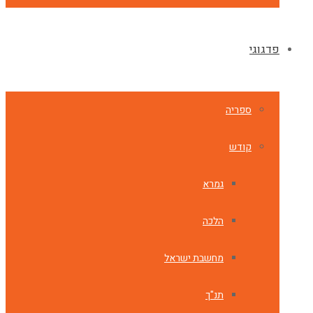
פדגוגי
ספריה
קודש
גמרא
הלכה
מחשבת ישראל
תנ"ך