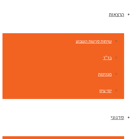
הרצאות
שיחות פרשת השבוע
בד"ד
מנהיגות
ימי עיון
פדגוגי