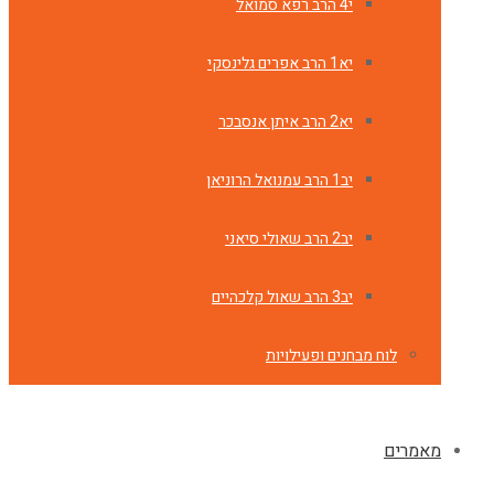
י4 הרב רפא סמואל
יא1 הרב אפרים גלינסקי
יא2 הרב איתן אנסבכר
יב1 הרב עמנואל הרוניאן
יב2 הרב שאולי סיאני
יב3 הרב שאול קלכהיים
לוח מבחנים ופעילויות
מאמרים