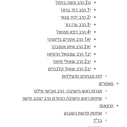
ט2 הרב משה בוימל
י1 הרב דוד בראז
י2 הרב יקיר צגאי
י3 הרב ערן גור
י4 הרב רפא סמואל
יא1 הרב אפרים גלינסקי
יא2 הרב איתן אנסבכר
יב1 הרב עמנואל הרוניאן
יב2 הרב שאולי סיאני
יב3 הרב שאול קלכהיים
לוח מבחנים ופעילויות
מאמרים
אגרות ראש הישיבה- הרב אבישי מילנר
שיחות ראש הישיבה הקודם הרב יעקב פישר
הרצאות
שיחות פרשת השבוע
בד"ד