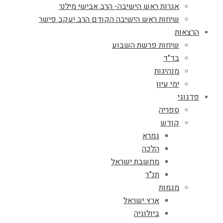
אגרות ראש הישיבה- הרב אבישי מילנר
שיחות ראש הישיבה הקודם הרב יעקב פישר
הרצאות
שיחות פרשת השבוע
בד"ד
מנהיגות
ימי עיון
פדגוגי
ספריה
קודש
גמרא
הלכה
מחשבת ישראל
תנ"ך
מגמות
ארץ ישראל
ביולוגיה