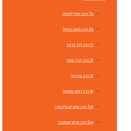
ט1 הרב יגאל לאופר
ט2 הרב משה בוימל
י1 הרב דוד בראז
י2 הרב יקיר צגאי
י3 הרב ערן גור
י4 הרב רפא סמואל
יא1 הרב אפרים גלינסקי
יא2 הרב איתן אנסבכר