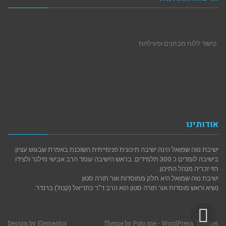
קישור ללוח מבחנים ופעילויות
אודותינו
ישיבת נווה שמואל הינה ישיבה תיכונית פנימייתית השוכנת באפרת שבגוש עציון.
בישיבה לומדים כ 300 תלמידים. בראש הישיבה עומד הרב אבישי מילנר ולצידו
חזי זכריה מנהל התיכון.
ישיבת נווה שמואל היא חלק ממוסדות אור תורה סטון
נשיא וראש מוסדות אור תורה סטון הוא הרב ד"ר כתריאל (קנת') ברנדר.
גלילה
Design by
Elementor
Theme by
Pojo.me
- WordPress Themes