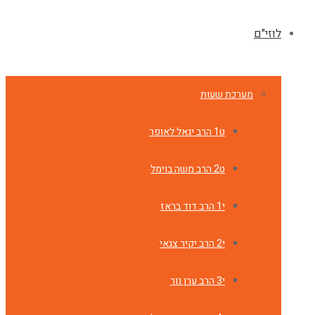
לוזי"ם
מערכת שעות
ט1 הרב יגאל לאופר
ט2 הרב משה בוימל
י1 הרב דוד בראז
י2 הרב יקיר צגאי
י3 הרב ערן גור