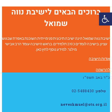
ברוכים הבאים לישיבת נווה
פתח סרגל נגישות
שמואל
ישיבת נווה שמואל הינה ישיבה תיכונית פנימייתית השוכנת באפרת שבגוש
עציון. בישיבה לומדים כ 270 תלמידים. בראש הישיבה עומד הרב אבישי
מילנר. למידע נוסף לחץ כאן.
אודות הישיבה
להרשמה
כ״ד באב תשפ״ו
טלפון:
02-5488430
neveshmuel@ots.org.il