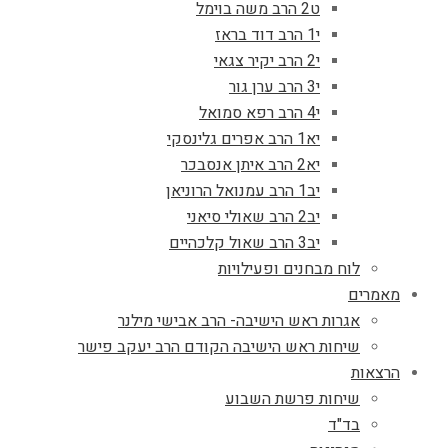
ט2 הרב משה בוימל
י1 הרב דוד בראז
י2 הרב יקיר צגאי
י3 הרב ערן גור
י4 הרב רפא סמואל
יא1 הרב אפרים גלינסקי
יא2 הרב איתן אנסבכר
יב1 הרב עמנואל הרוניאן
יב2 הרב שאולי סיאני
יב3 הרב שאול קלכהיים
לוח מבחנים ופעילויות
מאמרים
אגרות ראש הישיבה- הרב אבישי מילנר
שיחות ראש הישיבה הקודם הרב יעקב פישר
הרצאות
שיחות פרשת השבוע
בד"ד