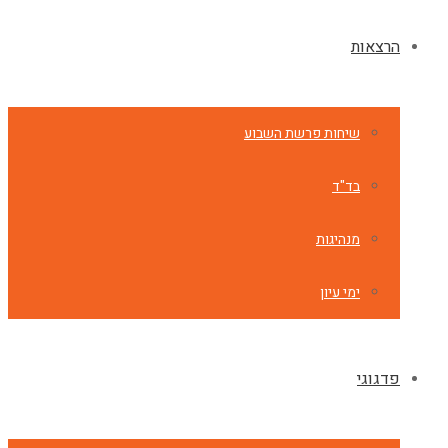
הרצאות
שיחות פרשת השבוע
בד"ד
מנהיגות
ימי עיון
פדגוגי