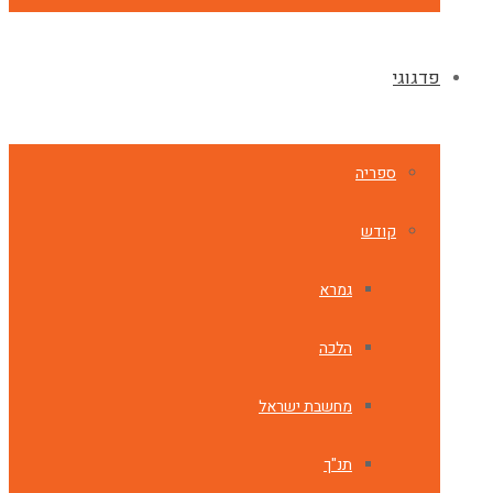
פדגוגי
ספריה
קודש
גמרא
הלכה
מחשבת ישראל
תנ"ך