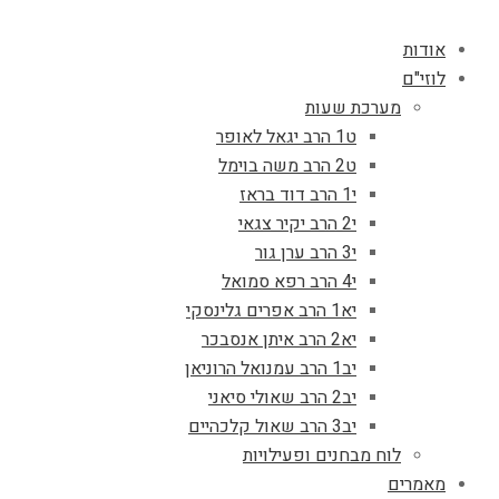
אודות
לוזי"ם
מערכת שעות
ט1 הרב יגאל לאופר
ט2 הרב משה בוימל
י1 הרב דוד בראז
י2 הרב יקיר צגאי
י3 הרב ערן גור
י4 הרב רפא סמואל
יא1 הרב אפרים גלינסקי
יא2 הרב איתן אנסבכר
יב1 הרב עמנואל הרוניאן
יב2 הרב שאולי סיאני
יב3 הרב שאול קלכהיים
לוח מבחנים ופעילויות
מאמרים