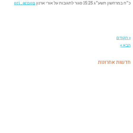
כ״ח במרחשון תשע״ג
15:25
סגור לתגובות
על אורי ארנון
ori_arnon
« הקודם
הבא »
חדשות אחרונות
קישור ללוח מבחנים ופעילויות