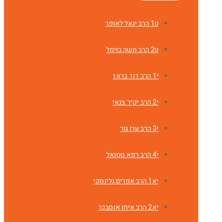
ט1 הרב יגאל לאופר
ט2 הרב משה בוימל
י1 הרב דוד בראז
י2 הרב יקיר צגאי
י3 הרב ערן גור
י4 הרב רפא סמואל
יא1 הרב אפרים גלינסקי
יא2 הרב איתן אנסבכר