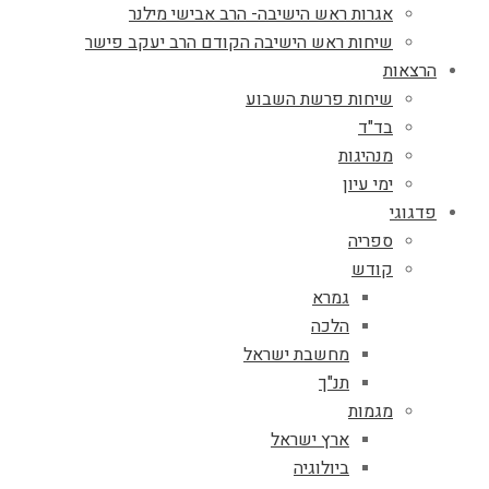
אגרות ראש הישיבה- הרב אבישי מילנר
שיחות ראש הישיבה הקודם הרב יעקב פישר
הרצאות
שיחות פרשת השבוע
בד"ד
מנהיגות
ימי עיון
פדגוגי
ספריה
קודש
גמרא
הלכה
מחשבת ישראל
תנ"ך
מגמות
ארץ ישראל
ביולוגיה