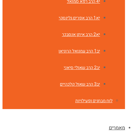
י4 הרב רפא סמואל
יא1 הרב אפרים גלינסקי
יא2 הרב איתן אנסבכר
יב1 הרב עמנואל הרוניאן
יב2 הרב שאולי סיאני
יב3 הרב שאול קלכהיים
לוח מבחנים ופעילויות
מאמרים