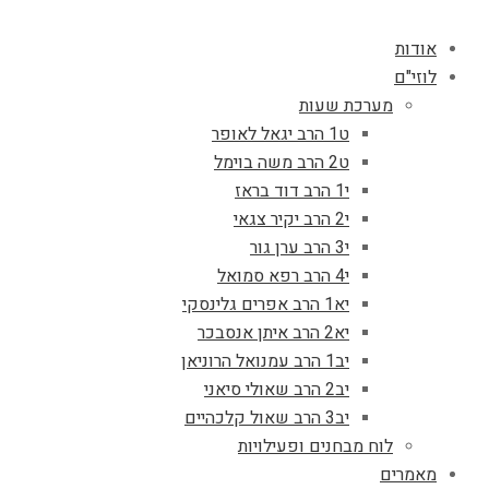
אודות
לוזי"ם
מערכת שעות
ט1 הרב יגאל לאופר
ט2 הרב משה בוימל
י1 הרב דוד בראז
י2 הרב יקיר צגאי
י3 הרב ערן גור
י4 הרב רפא סמואל
יא1 הרב אפרים גלינסקי
יא2 הרב איתן אנסבכר
יב1 הרב עמנואל הרוניאן
יב2 הרב שאולי סיאני
יב3 הרב שאול קלכהיים
לוח מבחנים ופעילויות
מאמרים