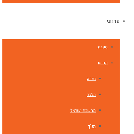
פדגוגי
ספריה
קודש
גמרא
הלכה
מחשבת ישראל
תנ"ך