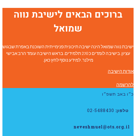
ברוכים הבאים לישיבת נווה
שמואל
ישיבת נווה שמואל הינה ישיבה תיכונית פנימייתית השוכנת באפרת שבגוש
עציון. בישיבה לומדים כ 270 תלמידים. בראש הישיבה עומד הרב אבישי
מילנר. למידע נוסף לחץ כאן.
אודות הישיבה
להרשמה
כ״ו באב תשפ״ו
טלפון:
02-5488430
neveshmuel@ots.org.il