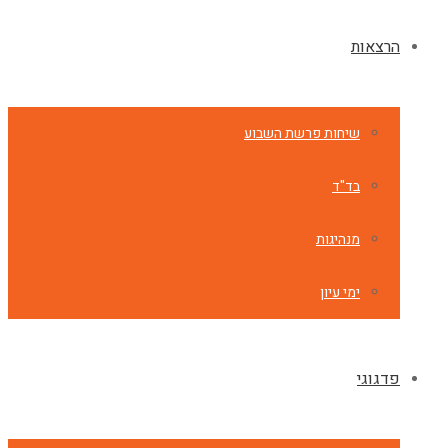
הרצאות
שיחות פרשת השבוע
בד"ד
מנהיגות
ימי עיון
פדגוגי