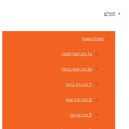
לוזי"ם
מערכת שעות
ט1 הרב יגאל לאופר
ט2 הרב משה בוימל
י1 הרב דוד בראז
י2 הרב יקיר צגאי
י3 הרב ערן גור