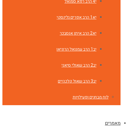
י4 הרב רפא סמואל
יא1 הרב אפרים גלינסקי
יא2 הרב איתן אנסבכר
יב1 הרב עמנואל הרוניאן
יב2 הרב שאולי סיאני
יב3 הרב שאול קלכהיים
לוח מבחנים ופעילויות
מאמרים