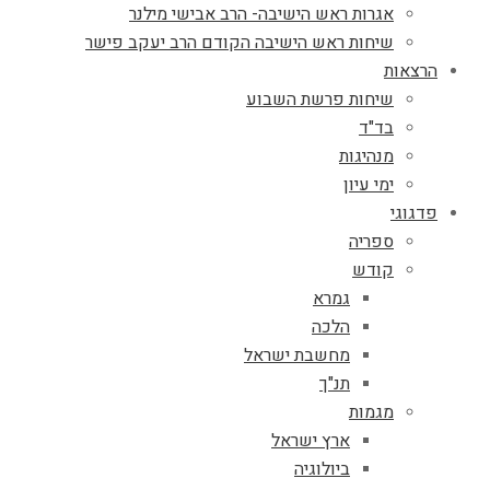
אגרות ראש הישיבה- הרב אבישי מילנר
שיחות ראש הישיבה הקודם הרב יעקב פישר
הרצאות
שיחות פרשת השבוע
בד"ד
מנהיגות
ימי עיון
פדגוגי
ספריה
קודש
גמרא
הלכה
מחשבת ישראל
תנ"ך
מגמות
ארץ ישראל
ביולוגיה