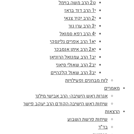
ט2 הרב משה בוימל
י1 הרב דוד בראז
י2 הרב יקיר צגאי
י3 הרב ערן גור
י4 הרב רפא סמואל
יא1 הרב אפרים גלינסקי
יא2 הרב איתן אנסבכר
יב1 הרב עמנואל הרוניאן
יב2 הרב שאולי סיאני
יב3 הרב שאול קלכהיים
לוח מבחנים ופעילויות
מאמרים
אגרות ראש הישיבה- הרב אבישי מילנר
שיחות ראש הישיבה הקודם הרב יעקב פישר
הרצאות
שיחות פרשת השבוע
בד"ד