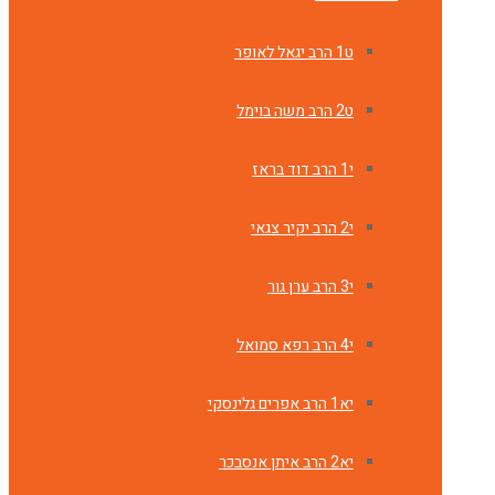
ט1 הרב יגאל לאופר
ט2 הרב משה בוימל
י1 הרב דוד בראז
י2 הרב יקיר צגאי
י3 הרב ערן גור
י4 הרב רפא סמואל
יא1 הרב אפרים גלינסקי
יא2 הרב איתן אנסבכר